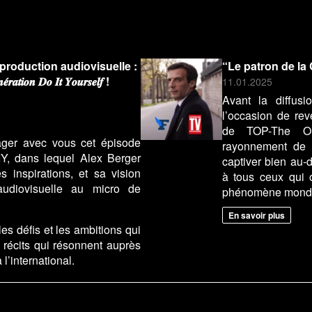
 production audiovisuelle :
“Le patron de la 
𝒐𝒏 𝑫𝒐 𝑰𝒕 𝒀𝒐𝒖𝒓𝒔𝒆𝒍𝒇 !
11.01.2025
Avant la diffus
l’occasion de rev
de TOP-The Orig
ger avec vous cet épisode
rayonnement de 
Y, dans lequel Alex Berger
captiver bien au-
s inspirations, et sa vision
à tous ceux qui o
audiovisuelle au micro de
phénomène mondi
En savoir plus
s défis et les ambitions qui
récits qui résonnent auprès
l’international.