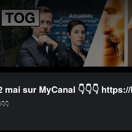
Actualités
À propos
2 mai sur MyCanal 👇👇👇 https:
👇👇