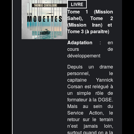
LIVRE
Tome 1 (Mission
Sahel), Tome 2
(Mission Iran) et
Tome 3 (à paraître)
Adaptation
: en
cours de
développement
Depuis un drame
personnel, le
capitaine Yannick
Corsan est relégué à
un simple rôle de
formateur à la DGSE.
Mais au sein du
Service Action, le
retour sur le terrain
n’est jamais loin,
surtout quand on a la