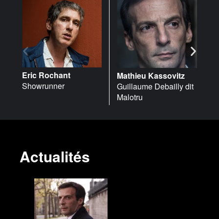
Eric Rochant
Mathieu Kassovitz
J
Showrunner
Guillaume Debailly dit
D
Malotru
He
Actualités