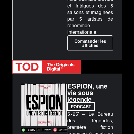
et intrigues des 5
saisons et imaginées
par 5 artistes de
renommée
internationale.
Commander les
affiches
ESPION, une
vie sous
légende
PODCAST
5×25′ – Le Bureau
des légendes,
première fiction
française à avoir eu