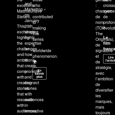
and
excellent
who
:
crois
Marketing »
Matthieu
have
changeme
avec
on
Stefani.
contributed
de
de
January
to
nom
profo
This
29th,
making
(TOP-
évolut
exchange
sharing
this
The
highlights
her
Le
series
Originals),
the
expertise
film
a
de
challenges
on
franç
worldwide
signature
and
how
phenomenon.
et
Lire
ambitions
to
l'artic
🌍
de
that
create,
stratégie,
En
come
promote,
avec
savoir
with
and
plus
l’ambition
creating
connect
de
stories
stories
diversifier
that
with
les
resonate
audiences
marques,
with
in
mais
audiences,
innovative
toujours