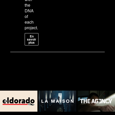
the
DNA
of
each
project.
En
savoir
plus