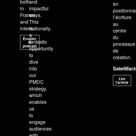
both
and
en
in
impactful
positionna
France
ways.
l’écriture
and
This
au
internationally.
is
centre
a
du
Écouter
fantastic
le
processus
podcast
opportunity
de
to
création.
dive
into
Satellifact
our
Lire
PMDC
l'article
strategy,
which
enables
us
to
engage
audiences
with